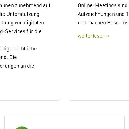
ommunen zunehmend auf
Online-Meetings sind 
 die Unterstützung
Aufzeichnungen und Tr
ffung von digitalen
und machen Beschlüss
d-Services für die
weiterlesen
chevron_right
n
chtige rechtliche
end. Die
derungen an die