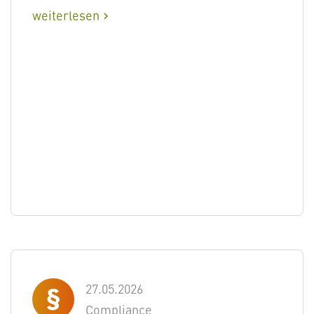
weiterlesen
chevron_right
27.05.2026
Compliance