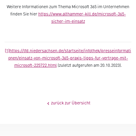
Weitere Informationen zum Thema Microsoft 365 im Unternehmen
finden Sie hier
https://www.althammer-kill.de/microsoft-365-
sicher-im-einsatz
[1]
https://lfd.niedersachsen.de/startseite/infothek/presseinformati
onen/einsatz-von-microsoft-365-praxis-tipps-fur-vertrage-mit-
microsoft-225722.html
(zuletzt aufgerufen am 20.10.2023).
zurück zur Übersicht
chevron_left