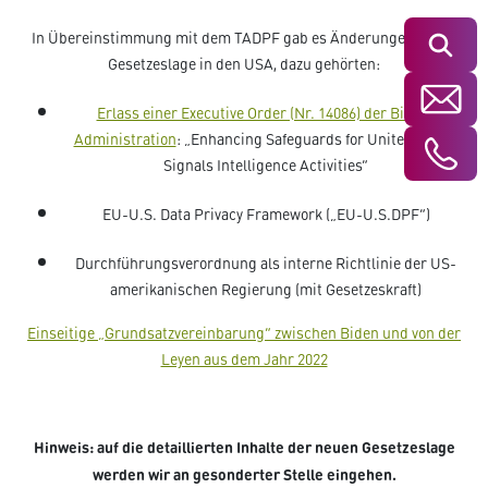
In Übereinstimmung mit dem TADPF gab es Änderungen in der
Suchen
Gesetzeslage in den USA, dazu gehörten:
Erlass einer Executive Order (Nr. 14086) der Biden-
Administration
: „Enhancing Safeguards for United States
Signals Intelligence Activities”
EU-U.S. Data Privacy Framework („EU-U.S.DPF“)
Durchführungsverordnung als interne Richtlinie der US-
amerikanischen Regierung (mit Gesetzeskraft)
Einseitige „Grundsatzvereinbarung“ zwischen Biden und von der
Leyen aus dem Jahr 2022
Hinweis: auf die detaillierten Inhalte der neuen Gesetzeslage
werden wir an gesonderter Stelle eingehen.