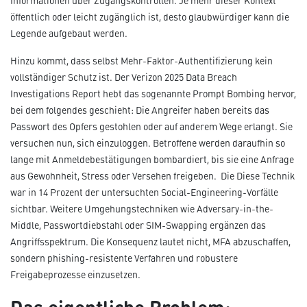
Informationen über Zugangskontrollen. Je mehr dieser Kontext
öffentlich oder leicht zugänglich ist, desto glaubwürdiger kann die
Legende aufgebaut werden.
Hinzu kommt, dass selbst Mehr-Faktor-Authentifizierung kein
vollständiger Schutz ist. Der Verizon 2025 Data Breach
Investigations Report hebt das sogenannte Prompt Bombing hervor,
bei dem folgendes geschieht: Die Angreifer haben bereits das
Passwort des Opfers gestohlen oder auf anderem Wege erlangt. Sie
versuchen nun, sich einzuloggen. Betroffene werden daraufhin so
lange mit Anmeldebestätigungen bombardiert, bis sie eine Anfrage
aus Gewohnheit, Stress oder Versehen freigeben. Die Diese Technik
war in 14 Prozent der untersuchten Social-Engineering-Vorfälle
sichtbar. Weitere Umgehungstechniken wie Adversary-in-the-
Middle, Passwortdiebstahl oder SIM-Swapping ergänzen das
Angriffsspektrum. Die Konsequenz lautet nicht, MFA abzuschaffen,
sondern phishing-resistente Verfahren und robustere
Freigabeprozesse einzusetzen.
Das eigentliche Problem: