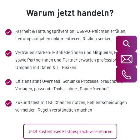
Warum jetzt handeln?
Klarheit & Haftungsprävention: DSGVO-Pflichten erfüllen,
check_circle
Leitungsaufgaben dokumentieren, Risiken senken.
Suchen
Vertrauen stärken: Mitgliederinnen und Mitglieder, Fördernde
check_circle
sowie Partnerinnen und Partner erwarten professionellen
Umgang mit Daten & IT-Risiken.
Effizienz statt Overhead: Schlanke Prozesse, brauchbare
check_circle
Vorlagen, passende Tools – ohne „Papierfriedhof“.
Zukunftsfest mit KI: Chancen nutzen, Fehlentscheidungen
check_circle
vermeiden, Regeln verständlich machen
Jetzt kostenloses Erstgespräch vereinbaren