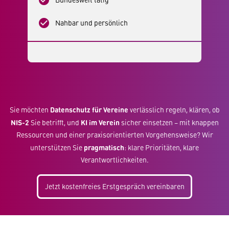
check_circle
check_circle
Nahbar und persönlich
Datenschutz für Vereine
Sie möchten
verlässlich regeln, klären, ob
NIS-2
KI im Verein
Sie betrifft, und
sicher einsetzen – mit knappen
Ressourcen und einer praxisorientierten Vorgehensweise? Wir
pragmatisch
unterstützen Sie
: klare Prioritäten, klare
Verantwortlichkeiten.
Jetzt kostenfreies Erstgespräch vereinbaren