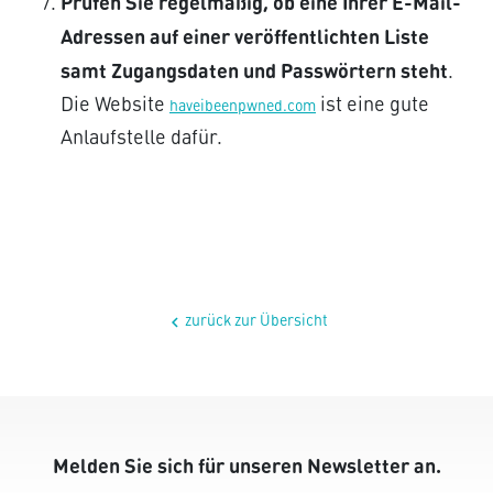
Prüfen Sie regelmäßig, ob eine Ihrer E-Mail-
Adressen auf einer veröffentlichten Liste
samt Zugangsdaten und Passwörtern steht
.
Die Website
ist eine gute
haveibeenpwned.com
Anlaufstelle dafür.
zurück zur Übersicht
chevron_left
Melden Sie sich für unseren Newsletter an.