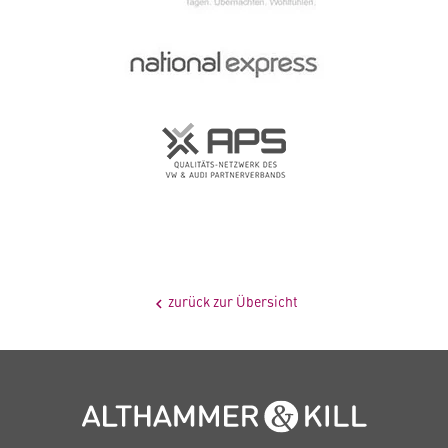
zurück zur Übersicht
chevron_left