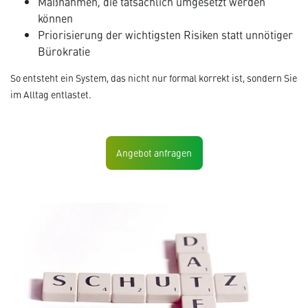
Maßnahmen, die tatsächlich umgesetzt werden
können
Priorisierung der wichtigsten Risiken statt unnötiger
Bürokratie
So entsteht ein System, das nicht nur formal korrekt ist, sondern Sie
im Alltag entlastet.
Angebot anfragen
i
e
s