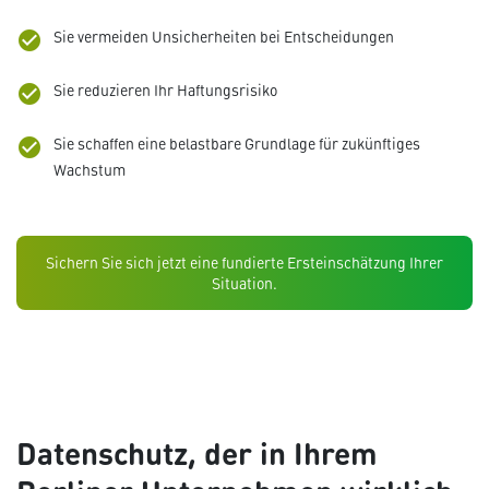
Sie vermeiden Unsicherheiten bei Entscheidungen
check_circle
Sie reduzieren Ihr Haftungsrisiko
check_circle
Sie schaffen eine belastbare Grundlage für zukünftiges
check_circle
Wachstum
Sichern Sie sich jetzt eine fundierte Ersteinschätzung Ihrer
Situation.
Datenschutz, der in Ihrem