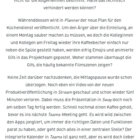
nicht für die Allgemeinheit bestimmt. Hätte das technisch
verhindert werden können?
Währenddessen wird in
Planner
der neue Plan für den
Küchendienst veröffentlicht. Um den Ärger über die Einteilung, an
einem Montag sauber machen zu müssen, wo doch die Kolleginnen
und Kollegen am Freitag wieder ihre Kaffeebecher einfach nur
neben die Spüle gestellt haben, werden eifrig Emojis und animierte
Gifs in das Projektteam gepostet. Woher stammen überhaupt die
Gifs, die häufig bekannte Filmszenen zeigen?
Keine Zeit darüber nachzudenken, die Mittagspause wurde schon
überzogen. Noch eben ein Video von der neuen
Produktveröffentlichung in
Stream
geschaut und schon wieder fünf
Minuten verloren. Dabei muss die Präsentation in
Sway
doch noch
am selben Tag fertig werden. Schnell nochmal einen Kaffee geholt,
bevor es ins nächste
Teams
-Meeting geht. Es wird wild zwischen
den Apps jongliert, um immer die richtigen Daten und Funktionen
parat zu haben, oder geht doch alles in einer zentralen Stelle? Der
integrierte Kalender in
Teams
ist ganz nett, aber es wird doch lieber