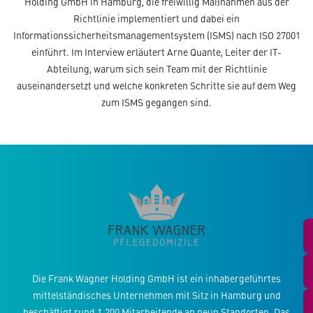
Holding GmbH in Hamburg, die freiwillig Maßnahmen aus der
Richtlinie implementiert und dabei ein
Informationssicherheitsmanagementsystem (ISMS) nach ISO 27001
einführt. Im Interview erläutert Arne Quante, Leiter der IT-
Abteilung, warum sich sein Team mit der Richtlinie
auseinandersetzt und welche konkreten Schritte sie auf dem Weg
zum ISMS gegangen sind.
S
Die Frank Wagner Holding GmbH ist ein inhabergeführtes
mittelständisches Unternehmen mit Sitz in Hamburg und
beschäftigt rund 1.200 Mitarbeitende an neun Standorten. Das